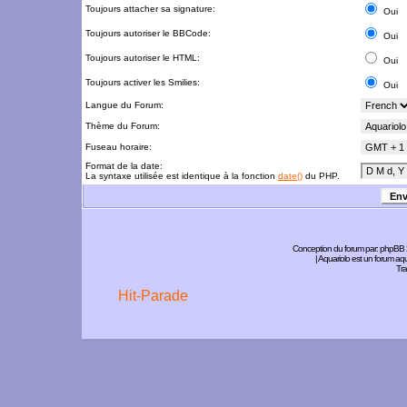
Toujours attacher sa signature:
Oui
Toujours autoriser le BBCode:
Oui
Toujours autoriser le HTML:
Oui
Toujours activer les Smilies:
Oui
Langue du Forum:
Thème du Forum:
Fuseau horaire:
Format de la date:
La syntaxe utilisée est identique à la fonction
date()
du PHP.
Conception du forum par:
phpBB
| Aquariolo est un forum a
Tra