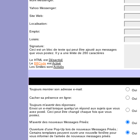
MSN Messenger:
Yahoo Messenger:
Site Web:
Localisation:
Emploi:
Loisirs:
Signature:
Ceci est un bloc de texte qui peut être ajouté aux messages
que vous postez. Il y a une limite de 260 caractères
Le HTML est
Désactivé
Le
BBCode
est
Activé
Les Smilies sont
Activés
Toujours montrer son adresse e-mail:
Oui
Cacher sa présence en ligne:
Oui
Toujours m'avertir des réponses:
Envoi un e-mail lorsque quelqu'un répond aux sujets que vous
Oui
avez posté. Ceci peut être changé chaque fois que vous
postez.
M'avertir des nouveaux Messages Privés:
Oui
Ouverture d'une Pop-Up lors de nouveaux Messages Privés.:
Certains templates peuvent ouvrir une nouvelle fenêtre pour
Oui
vous informer de l'arrivée de nouveaux messages privés