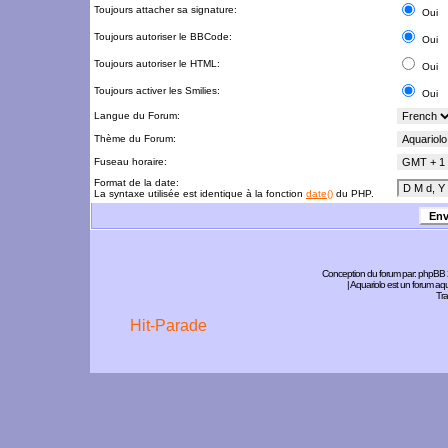
Toujours attacher sa signature:
Oui
Toujours autoriser le BBCode:
Oui
Toujours autoriser le HTML:
Oui
Toujours activer les Smilies:
Oui
Langue du Forum:
Thème du Forum:
Fuseau horaire:
Format de la date:
La syntaxe utilisée est identique à la fonction
date()
du PHP.
Conception du forum par:
phpBB
| Aquariolo est un forum a
Tra