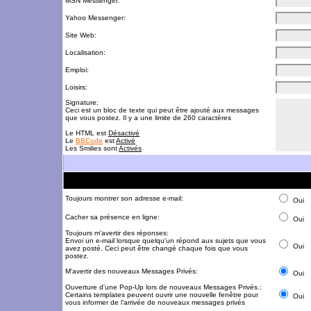
MSN Messenger:
Yahoo Messenger:
Site Web:
Localisation:
Emploi:
Loisirs:
Signature:
Ceci est un bloc de texte qui peut être ajouté aux messages
que vous postez. Il y a une limite de 260 caractères
Le HTML est
Désactivé
Le
BBCode
est
Activé
Les Smilies sont
Activés
Toujours montrer son adresse e-mail:
Oui
Cacher sa présence en ligne:
Oui
Toujours m'avertir des réponses:
Envoi un e-mail lorsque quelqu'un répond aux sujets que vous
Oui
avez posté. Ceci peut être changé chaque fois que vous
postez.
M'avertir des nouveaux Messages Privés:
Oui
Ouverture d'une Pop-Up lors de nouveaux Messages Privés.:
Certains templates peuvent ouvrir une nouvelle fenêtre pour
Oui
vous informer de l'arrivée de nouveaux messages privés