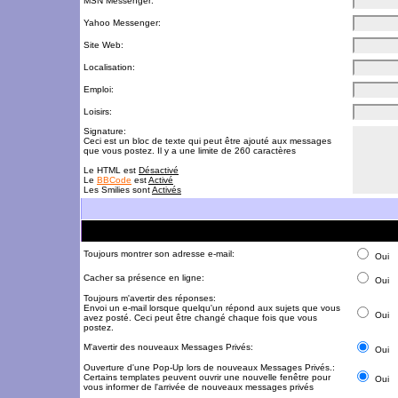
MSN Messenger:
Yahoo Messenger:
Site Web:
Localisation:
Emploi:
Loisirs:
Signature:
Ceci est un bloc de texte qui peut être ajouté aux messages
que vous postez. Il y a une limite de 260 caractères
Le HTML est
Désactivé
Le
BBCode
est
Activé
Les Smilies sont
Activés
Toujours montrer son adresse e-mail:
Oui
Cacher sa présence en ligne:
Oui
Toujours m'avertir des réponses:
Envoi un e-mail lorsque quelqu'un répond aux sujets que vous
Oui
avez posté. Ceci peut être changé chaque fois que vous
postez.
M'avertir des nouveaux Messages Privés:
Oui
Ouverture d'une Pop-Up lors de nouveaux Messages Privés.:
Certains templates peuvent ouvrir une nouvelle fenêtre pour
Oui
vous informer de l'arrivée de nouveaux messages privés