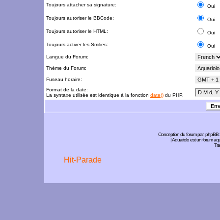
Toujours attacher sa signature:
Oui
Toujours autoriser le BBCode:
Oui
Toujours autoriser le HTML:
Oui
Toujours activer les Smilies:
Oui
Langue du Forum:
Thème du Forum:
Fuseau horaire:
Format de la date:
La syntaxe utilisée est identique à la fonction
date()
du PHP.
Conception du forum par:
phpBB
| Aquariolo est un forum a
Tra