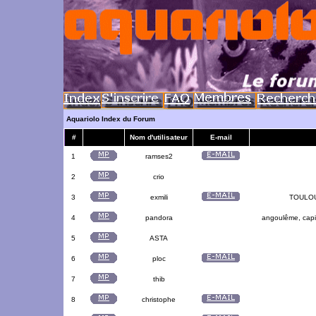
Aquariolo Index du Forum
#
Nom d'utilisateur
E-mail
1
ramses2
2
crio
3
exmili
TOULOUS
4
pandora
angoulême, capit
5
ASTA
6
ploc
7
thib
8
christophe