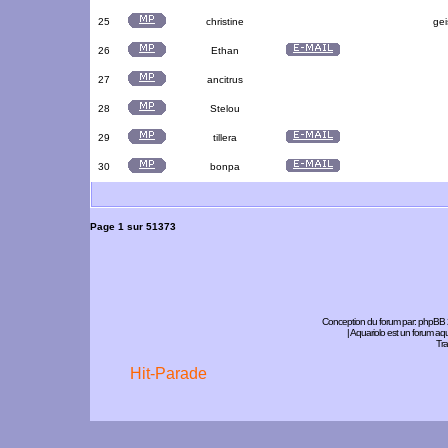
25
christine
gei
26
Ethan
27
ancitrus
28
Stelou
29
tillera
30
bonpa
Page
1
sur
51373
Conception du forum par:
phpBB
| Aquariolo est un forum a
Tra