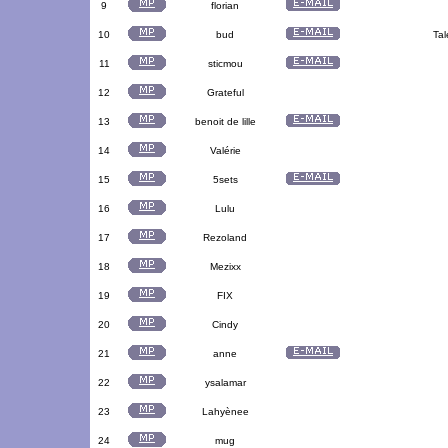
9
florian
10
bud
Tal
11
sticmou
12
Grateful
13
benoit de lille
14
Valérie
15
5sets
16
Lulu
17
Rezoland
18
Mezixx
19
FIX
20
Cindy
21
anne
22
ysalamar
23
Lahyènee
24
mug