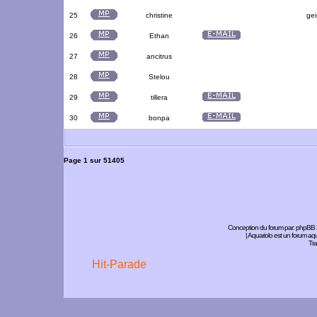
25
christine
gei
26
Ethan
27
ancitrus
28
Stelou
29
tillera
30
bonpa
Page
1
sur
51405
Conception du forum par:
phpBB
| Aquariolo est un forum a
Tra