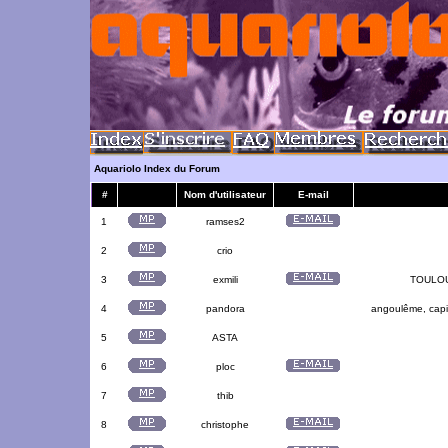
Aquariolo Index du Forum
#
Nom d'utilisateur
E-mail
1
ramses2
2
crio
3
exmili
TOULOUS
4
pandora
angoulême, capit
5
ASTA
6
ploc
7
thib
8
christophe