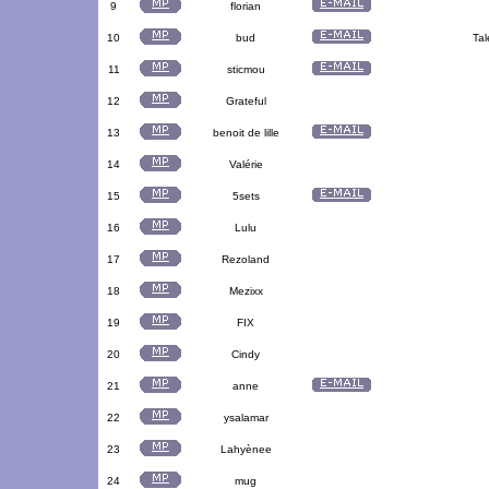
9
florian
10
bud
Tal
11
sticmou
12
Grateful
13
benoit de lille
14
Valérie
15
5sets
16
Lulu
17
Rezoland
18
Mezixx
19
FIX
20
Cindy
21
anne
22
ysalamar
23
Lahyènee
24
mug