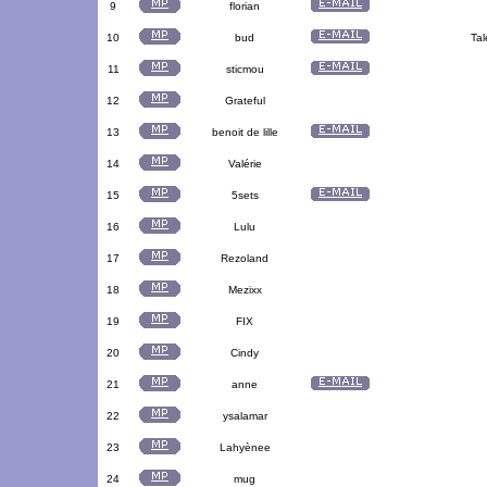
9
florian
10
bud
Tal
11
sticmou
12
Grateful
13
benoit de lille
14
Valérie
15
5sets
16
Lulu
17
Rezoland
18
Mezixx
19
FIX
20
Cindy
21
anne
22
ysalamar
23
Lahyènee
24
mug