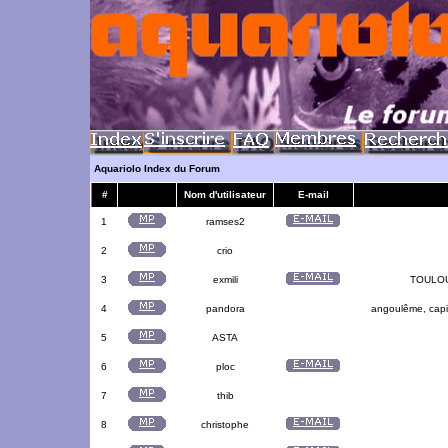
Aquariolo Index du Forum
#
Nom d'utilisateur
E-mail
1
ramses2
2
crio
3
exmili
TOULOUS
4
pandora
angoulême, capit
5
ASTA
6
ploc
7
thib
8
christophe