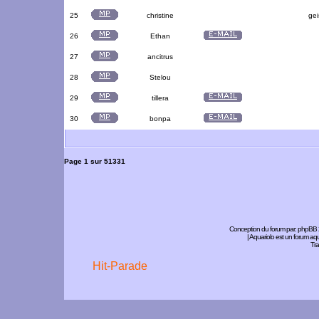
25
christine
gei
26
Ethan
27
ancitrus
28
Stelou
29
tillera
30
bonpa
Page
1
sur
51331
Conception du forum par:
phpBB
| Aquariolo est un forum a
Tra