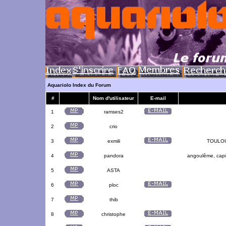
Aquariolo Index du Forum
#
Nom d'utilisateur
E-mail
1
ramses2
2
crio
3
exmili
TOULOUS
4
pandora
angoulême, capit
5
ASTA
6
ploc
7
thib
8
christophe