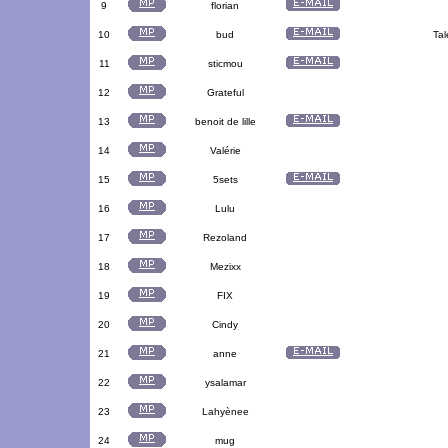
9
florian
10
bud
Tal
11
sticmou
12
Grateful
13
benoit de lille
14
Valérie
15
5sets
16
Lulu
17
Rezoland
18
Mezixx
19
FIX
20
Cindy
21
anne
22
ysalamar
23
Lahyènee
24
mug