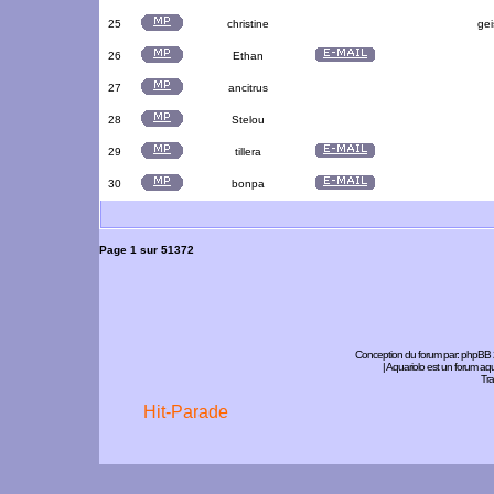
25
christine
gei
26
Ethan
27
ancitrus
28
Stelou
29
tillera
30
bonpa
Page
1
sur
51372
Conception du forum par:
phpBB
| Aquariolo est un forum a
Tra