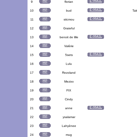
9
florian
10
bud
Tal
11
sticmou
12
Grateful
13
benoit de lille
14
Valérie
15
5sets
16
Lulu
17
Rezoland
18
Mezixx
19
FIX
20
Cindy
21
anne
22
ysalamar
23
Lahyènee
24
mug