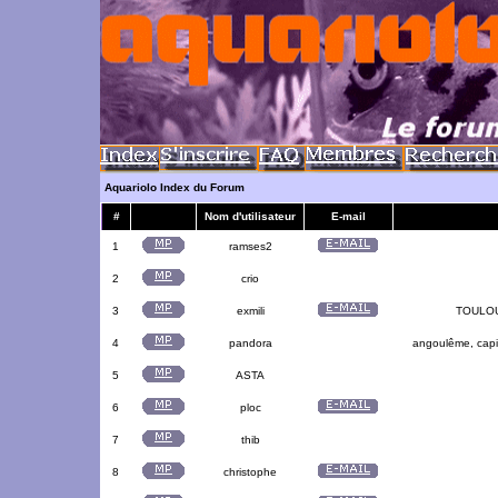
Aquariolo Index du Forum
#
Nom d'utilisateur
E-mail
1
ramses2
2
crio
3
exmili
TOULOUS
4
pandora
angoulême, capit
5
ASTA
6
ploc
7
thib
8
christophe