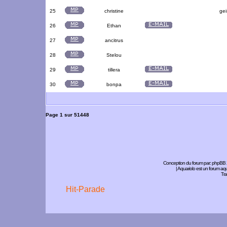
25
christine
gei
26
Ethan
27
ancitrus
28
Stelou
29
tillera
30
bonpa
Page
1
sur
51448
Conception du forum par:
phpBB
| Aquariolo est un forum a
Tra