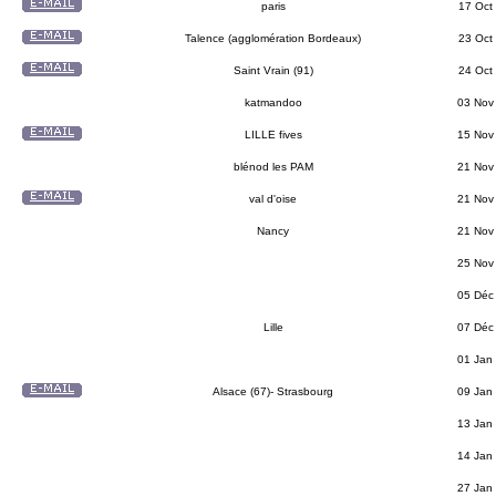
paris
17 Oct
Talence (agglomération Bordeaux)
23 Oct
Saint Vrain (91)
24 Oct
katmandoo
03 Nov
LILLE fives
15 Nov
blénod les PAM
21 Nov
val d'oise
21 Nov
Nancy
21 Nov
25 Nov
05 Déc
Lille
07 Déc
01 Jan
Alsace (67)- Strasbourg
09 Jan
13 Jan
14 Jan
27 Jan