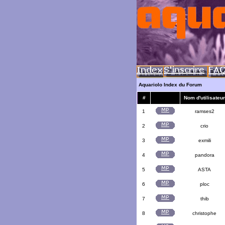
Aquariolo Index du Forum
#
Nom d'utilisateur
1
ramses2
2
crio
3
exmili
4
pandora
5
ASTA
6
ploc
7
thib
8
christophe