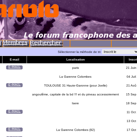
Sélectionner la méthode de tri:
E-mail
Localisation
Inscri
paris
21 Juin
La Garenne Colombes
04 Juil
TOULOUSE 31 Haute-Garonne (pour Joelle)
21 Aoû
angoulême, capitale de la bd !!! et du pineau accessoirement
15 Sep
Isere
18 Sep
11 Oct
13 Oct
La Garenne Colombes (92)
17 Oct