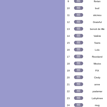
9
florian
10
bud
11
sticmou
12
Grateful
13
benoit de lille
14
Valérie
15
5sets
16
Lulu
17
Rezoland
18
Mezixx
19
FIX
20
Cindy
21
anne
22
ysalamar
23
Lahyènee
24
mug