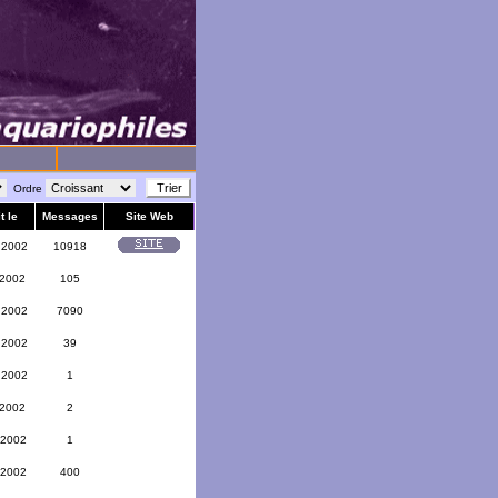
Ordre
t le
Messages
Site Web
 2002
10918
 2002
105
 2002
7090
 2002
39
 2002
1
 2002
2
 2002
1
 2002
400