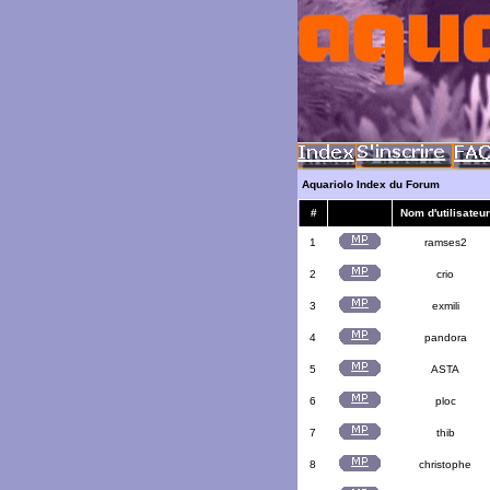
Aquariolo Index du Forum
#
Nom d'utilisateur
1
ramses2
2
crio
3
exmili
4
pandora
5
ASTA
6
ploc
7
thib
8
christophe