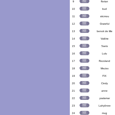
9
florian
10
bud
11
sticmou
12
Grateful
13
benoit de lille
14
Valérie
15
5sets
16
Lulu
17
Rezoland
18
Mezixx
19
FIX
20
Cindy
21
anne
22
ysalamar
23
Lahyènee
24
mug