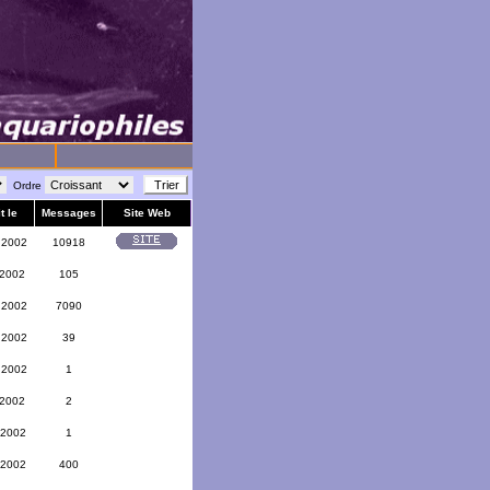
Ordre
t le
Messages
Site Web
 2002
10918
 2002
105
 2002
7090
 2002
39
 2002
1
 2002
2
 2002
1
 2002
400