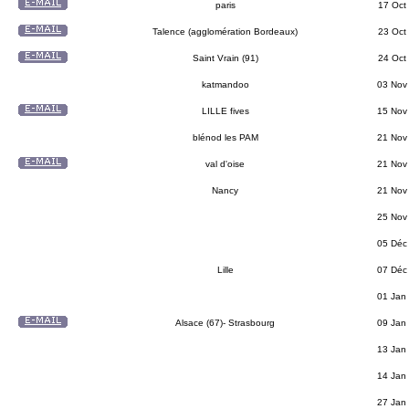
paris
17 Oct
Talence (agglomération Bordeaux)
23 Oct
Saint Vrain (91)
24 Oct
katmandoo
03 Nov
LILLE fives
15 Nov
blénod les PAM
21 Nov
val d'oise
21 Nov
Nancy
21 Nov
25 Nov
05 Déc
Lille
07 Déc
01 Jan
Alsace (67)- Strasbourg
09 Jan
13 Jan
14 Jan
27 Jan