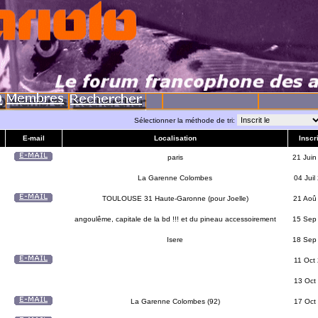
Sélectionner la méthode de tri:
E-mail
Localisation
Inscri
paris
21 Juin
La Garenne Colombes
04 Juil
TOULOUSE 31 Haute-Garonne (pour Joelle)
21 Aoû
angoulême, capitale de la bd !!! et du pineau accessoirement
15 Sep
Isere
18 Sep
11 Oct
13 Oct
La Garenne Colombes (92)
17 Oct