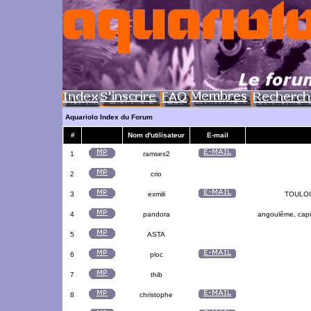
Aquariolo Index du Forum
#
Nom d'utilisateur
E-mail
1
ramses2
2
crio
3
exmili
TOULOUS
4
pandora
angoulême, capit
5
ASTA
6
ploc
7
thib
8
christophe