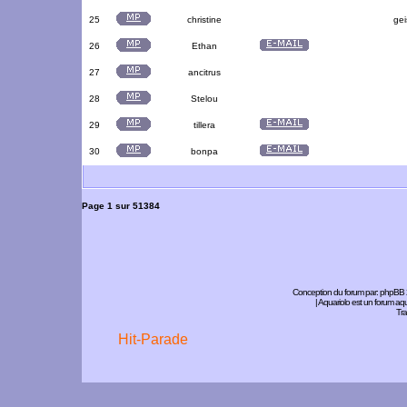
25
christine
gei
26
Ethan
27
ancitrus
28
Stelou
29
tillera
30
bonpa
Page
1
sur
51384
Conception du forum par:
phpBB
| Aquariolo est un forum a
Tra