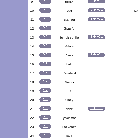
9
florian
10
bud
Tal
11
sticmou
12
Grateful
13
benoit de lille
14
Valérie
15
5sets
16
Lulu
17
Rezoland
18
Mezixx
19
FIX
20
Cindy
21
anne
22
ysalamar
23
Lahyènee
24
mug