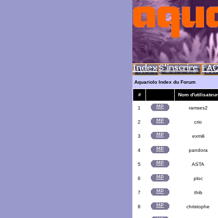
Aquariolo Index du Forum
#
Nom d'utilisateur
1
ramses2
2
crio
3
exmili
4
pandora
5
ASTA
6
ploc
7
thib
8
christophe