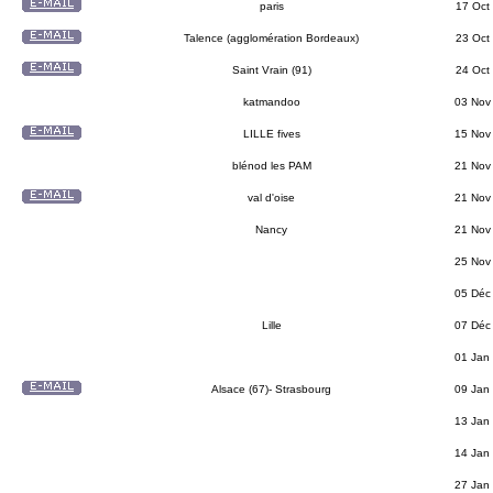
paris
17 Oct
Talence (agglomération Bordeaux)
23 Oct
Saint Vrain (91)
24 Oct
katmandoo
03 Nov
LILLE fives
15 Nov
blénod les PAM
21 Nov
val d'oise
21 Nov
Nancy
21 Nov
25 Nov
05 Déc
Lille
07 Déc
01 Jan
Alsace (67)- Strasbourg
09 Jan
13 Jan
14 Jan
27 Jan