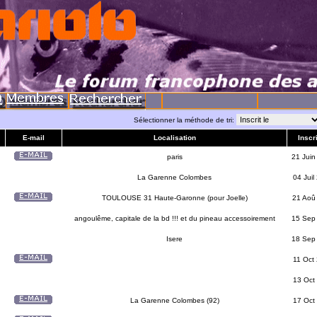
Sélectionner la méthode de tri:
E-mail
Localisation
Inscri
paris
21 Juin
La Garenne Colombes
04 Juil
TOULOUSE 31 Haute-Garonne (pour Joelle)
21 Aoû
angoulême, capitale de la bd !!! et du pineau accessoirement
15 Sep
Isere
18 Sep
11 Oct
13 Oct
La Garenne Colombes (92)
17 Oct