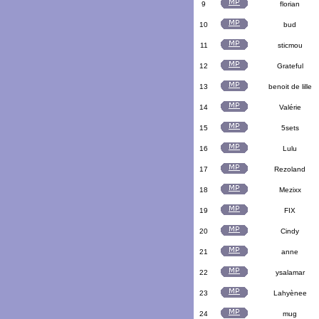
9
florian
10
bud
11
sticmou
12
Grateful
13
benoit de lille
14
Valérie
15
5sets
16
Lulu
17
Rezoland
18
Mezixx
19
FIX
20
Cindy
21
anne
22
ysalamar
23
Lahyènee
24
mug