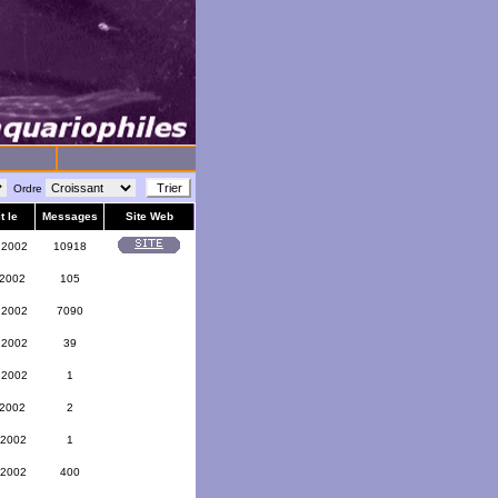
Ordre
t le
Messages
Site Web
 2002
10918
 2002
105
 2002
7090
 2002
39
 2002
1
 2002
2
 2002
1
 2002
400