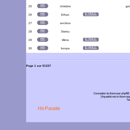
25
christine
gei
26
Ethan
27
ancitrus
28
Stelou
29
tillera
30
bonpa
Page
1
sur
51337
Conception du forum par:
phpBB
| Aquariolo est un forum a
Tra