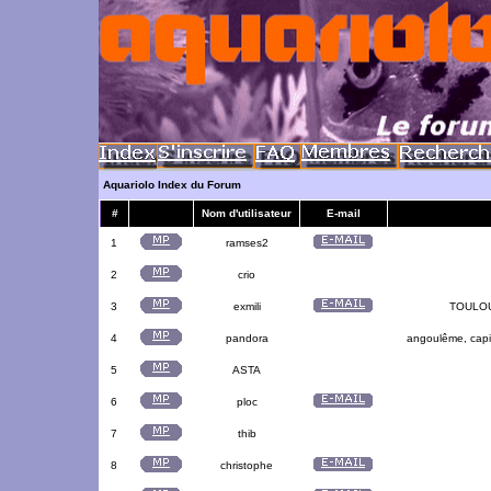
Aquariolo Index du Forum
#
Nom d'utilisateur
E-mail
1
ramses2
2
crio
3
exmili
TOULOUS
4
pandora
angoulême, capit
5
ASTA
6
ploc
7
thib
8
christophe