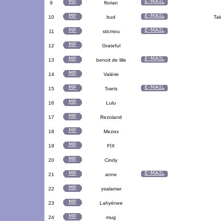
9
florian
10
bud
Tal
11
sticmou
12
Grateful
13
benoit de lille
14
Valérie
15
5sets
16
Lulu
17
Rezoland
18
Mezixx
19
FIX
20
Cindy
21
anne
22
ysalamar
23
Lahyènee
24
mug