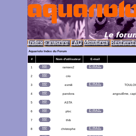
Aquariolo Index du Forum
#
Nom d'utilisateur
E-mail
1
ramses2
2
crio
3
exmili
TOULOUS
4
pandora
angoulême, capit
5
ASTA
6
ploc
7
thib
8
christophe