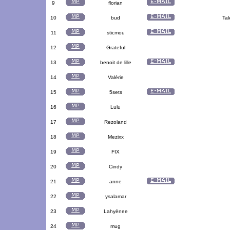
9
florian
10
bud
Tal
11
sticmou
12
Grateful
13
benoit de lille
14
Valérie
15
5sets
16
Lulu
17
Rezoland
18
Mezixx
19
FIX
20
Cindy
21
anne
22
ysalamar
23
Lahyènee
24
mug