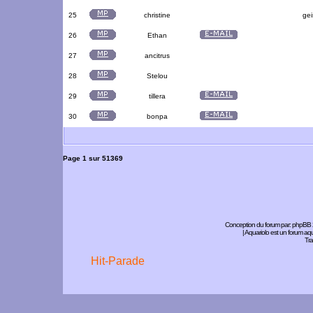
25
christine
gei
26
Ethan
27
ancitrus
28
Stelou
29
tillera
30
bonpa
Page
1
sur
51369
Conception du forum par:
phpBB
| Aquariolo est un forum a
Tra