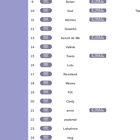
9
florian
10
bud
Tal
11
sticmou
12
Grateful
13
benoit de lille
14
Valérie
15
5sets
16
Lulu
17
Rezoland
18
Mezixx
19
FIX
20
Cindy
21
anne
22
ysalamar
23
Lahyènee
24
mug