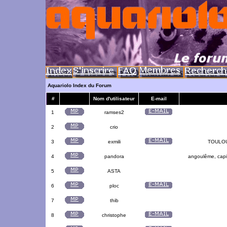
Aquariolo Index du Forum
#
Nom d'utilisateur
E-mail
1
ramses2
2
crio
3
exmili
TOULOUS
4
pandora
angoulême, capit
5
ASTA
6
ploc
7
thib
8
christophe