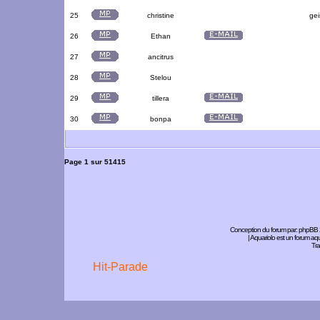
25
christine
gei
26
Ethan
27
ancitrus
28
Stelou
29
tillera
30
bonpa
Page
1
sur
51415
Conception du forum par:
phpBB
| Aquariolo est un forum a
Tra