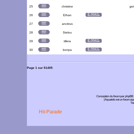
25
christine
gei
26
Ethan
27
ancitrus
28
Stelou
29
tillera
30
bonpa
Page
1
sur
51405
Conception du forum par:
phpBB
| Aquariolo est un forum a
Tra