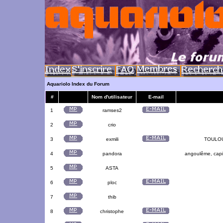
Aquariolo Index du Forum
#
Nom d'utilisateur
E-mail
1
ramses2
2
crio
3
exmili
TOULOUS
4
pandora
angoulême, capit
5
ASTA
6
ploc
7
thib
8
christophe