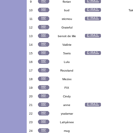
9
florian
10
bud
Tal
11
sticmou
12
Grateful
13
benoit de lille
14
Valérie
15
5sets
16
Lulu
17
Rezoland
18
Mezixx
19
FIX
20
Cindy
21
anne
22
ysalamar
23
Lahyènee
24
mug