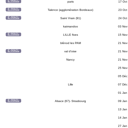
paris
17 Oct
Talence (agglomération Bordeaux)
23 Oct
Saint Vrain (91)
24 Oct
katmandoo
03 Nov
LILLE fives
15 Nov
blénod les PAM
21 Nov
val d'oise
21 Nov
Nancy
21 Nov
25 Nov
05 Déc
Lille
07 Déc
01 Jan
Alsace (67)- Strasbourg
09 Jan
13 Jan
14 Jan
27 Jan