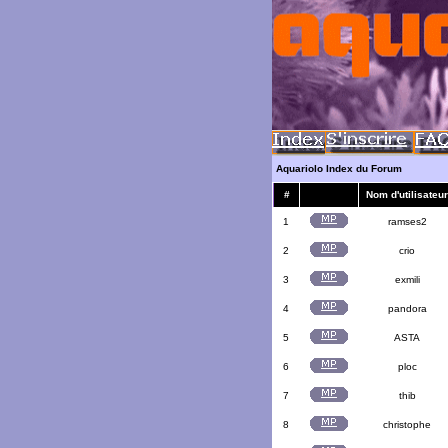
Aquariolo Index du Forum
#
Nom d'utilisateur
1
ramses2
2
crio
3
exmili
4
pandora
5
ASTA
6
ploc
7
thib
8
christophe