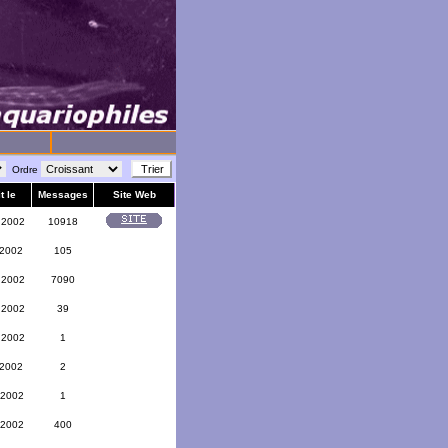
Ordre
t le
Messages
Site Web
 2002
10918
 2002
105
 2002
7090
 2002
39
 2002
1
 2002
2
 2002
1
 2002
400