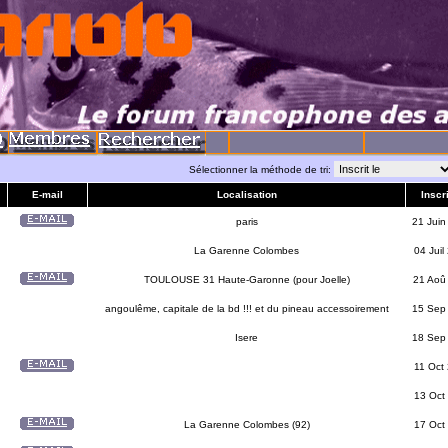
Sélectionner la méthode de tri:
E-mail
Localisation
Inscri
paris
21 Juin
La Garenne Colombes
04 Juil
TOULOUSE 31 Haute-Garonne (pour Joelle)
21 Aoû
angoulême, capitale de la bd !!! et du pineau accessoirement
15 Sep
Isere
18 Sep
11 Oct
13 Oct
La Garenne Colombes (92)
17 Oct