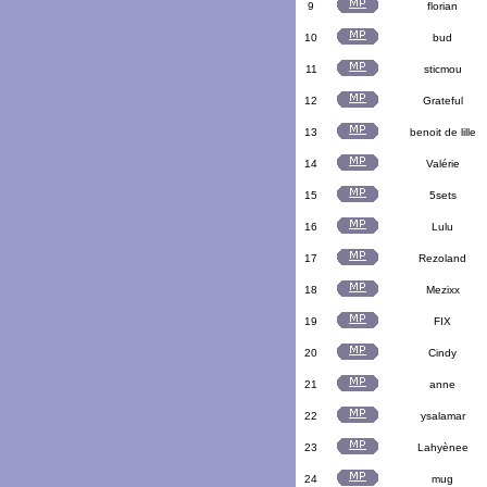
9
florian
10
bud
11
sticmou
12
Grateful
13
benoit de lille
14
Valérie
15
5sets
16
Lulu
17
Rezoland
18
Mezixx
19
FIX
20
Cindy
21
anne
22
ysalamar
23
Lahyènee
24
mug