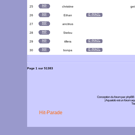
25
christine
gei
26
Ethan
27
ancitrus
28
Stelou
29
tillera
30
bonpa
Page
1
sur
51383
Conception du forum par:
phpBB
| Aquariolo est un forum a
Tra