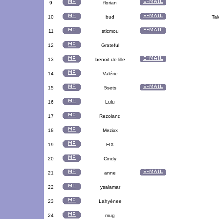
9
florian
10
bud
Tal
11
sticmou
12
Grateful
13
benoit de lille
14
Valérie
15
5sets
16
Lulu
17
Rezoland
18
Mezixx
19
FIX
20
Cindy
21
anne
22
ysalamar
23
Lahyènee
24
mug