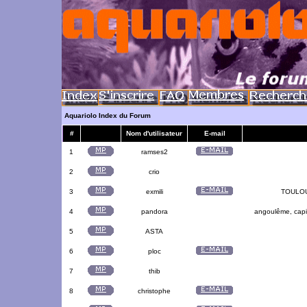
Aquariolo Index du Forum
#
Nom d'utilisateur
E-mail
1
ramses2
2
crio
3
exmili
TOULOUS
4
pandora
angoulême, capit
5
ASTA
6
ploc
7
thib
8
christophe