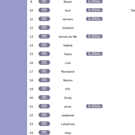
9
florian
10
bud
Tal
11
sticmou
12
Grateful
13
benoit de lille
14
Valérie
15
5sets
16
Lulu
17
Rezoland
18
Mezixx
19
FIX
20
Cindy
21
anne
22
ysalamar
23
Lahyènee
24
mug