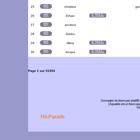
25
christine
gei
26
Ethan
27
ancitrus
28
Stelou
29
tillera
30
bonpa
Page
1
sur
51354
Conception du forum par:
phpBB
| Aquariolo est un forum a
Tra