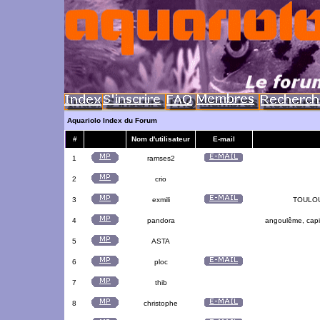
Aquariolo Index du Forum
#
Nom d'utilisateur
E-mail
1
ramses2
2
crio
3
exmili
TOULOUS
4
pandora
angoulême, capit
5
ASTA
6
ploc
7
thib
8
christophe