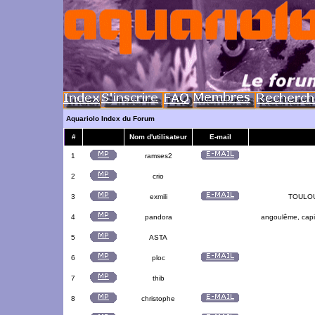
Aquariolo Index du Forum
#
Nom d'utilisateur
E-mail
1
ramses2
2
crio
3
exmili
TOULOUS
4
pandora
angoulême, capit
5
ASTA
6
ploc
7
thib
8
christophe