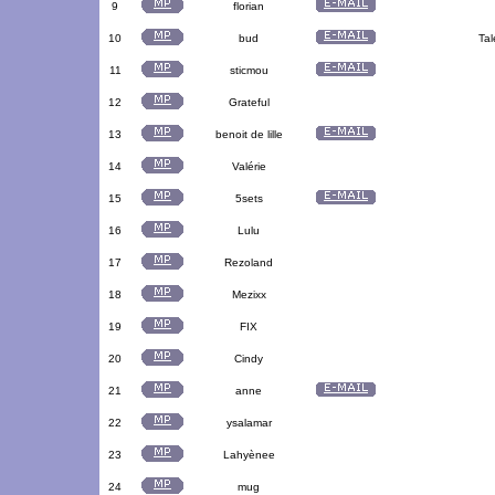
9
florian
10
bud
Tal
11
sticmou
12
Grateful
13
benoit de lille
14
Valérie
15
5sets
16
Lulu
17
Rezoland
18
Mezixx
19
FIX
20
Cindy
21
anne
22
ysalamar
23
Lahyènee
24
mug