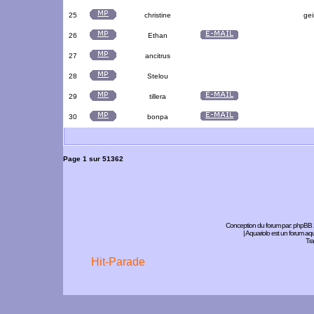
25
christine
gei
26
Ethan
27
ancitrus
28
Stelou
29
tillera
30
bonpa
Page
1
sur
51362
Conception du forum par:
phpBB
| Aquariolo est un forum a
Tra