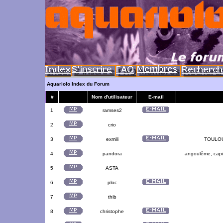
Aquariolo Index du Forum
#
Nom d'utilisateur
E-mail
1
ramses2
2
crio
3
exmili
TOULOUS
4
pandora
angoulême, capit
5
ASTA
6
ploc
7
thib
8
christophe