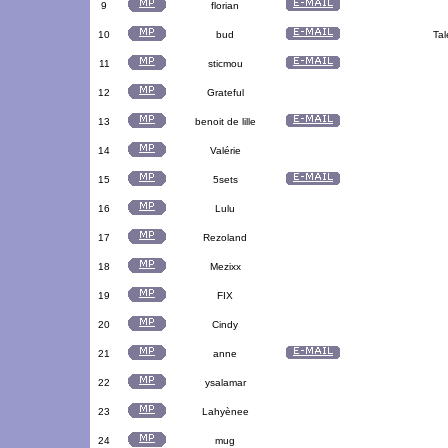
9
florian
10
bud
Tal
11
sticmou
12
Grateful
13
benoit de lille
14
Valérie
15
5sets
16
Lulu
17
Rezoland
18
Mezixx
19
FIX
20
Cindy
21
anne
22
ysalamar
23
Lahyènee
24
mug