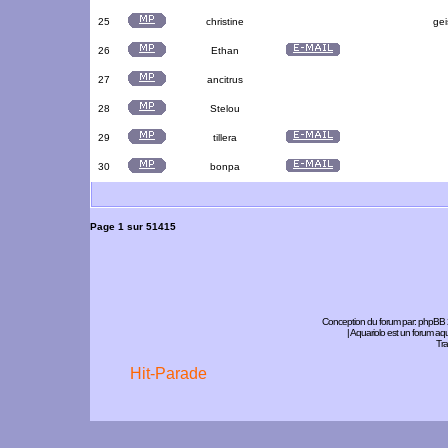
25
christine
gei
26
Ethan
27
ancitrus
28
Stelou
29
tillera
30
bonpa
Page
1
sur
51415
Conception du forum par:
phpBB
| Aquariolo est un forum a
Tra