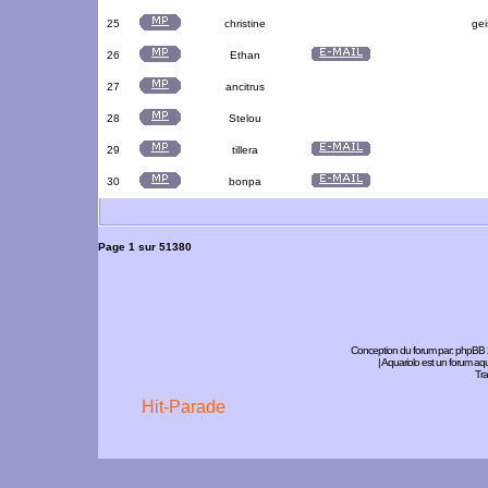
25
christine
gei
26
Ethan
27
ancitrus
28
Stelou
29
tillera
30
bonpa
Page
1
sur
51380
Conception du forum par:
phpBB
| Aquariolo est un forum a
Tra