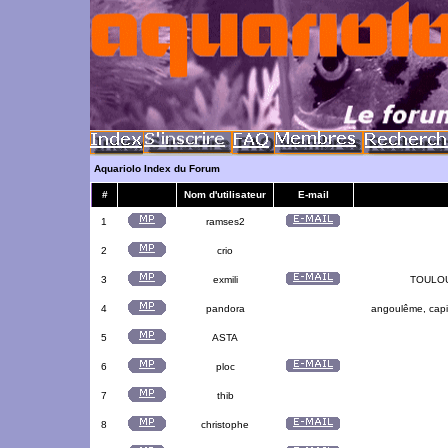
Aquariolo Index du Forum
#
Nom d'utilisateur
E-mail
1
ramses2
2
crio
3
exmili
TOULOUS
4
pandora
angoulême, capit
5
ASTA
6
ploc
7
thib
8
christophe