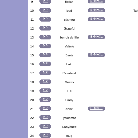
9
florian
10
bud
Tal
11
sticmou
12
Grateful
13
benoit de lille
14
Valérie
15
5sets
16
Lulu
17
Rezoland
18
Mezixx
19
FIX
20
Cindy
21
anne
22
ysalamar
23
Lahyènee
24
mug