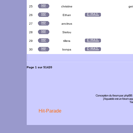
25
christine
gei
26
Ethan
27
ancitrus
28
Stelou
29
tillera
30
bonpa
Page
1
sur
51420
Conception du forum par:
phpBB
| Aquariolo est un forum a
Tra