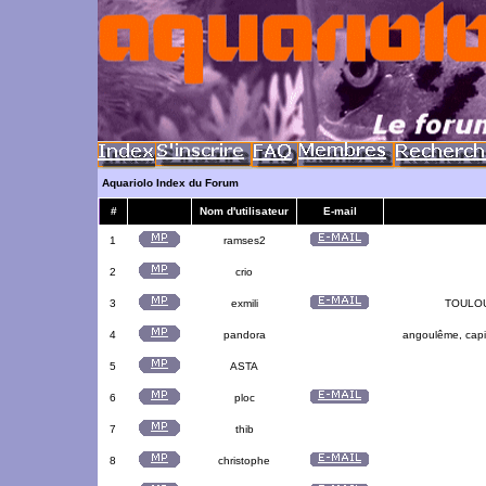
Aquariolo Index du Forum
#
Nom d'utilisateur
E-mail
1
ramses2
2
crio
3
exmili
TOULOUS
4
pandora
angoulême, capit
5
ASTA
6
ploc
7
thib
8
christophe