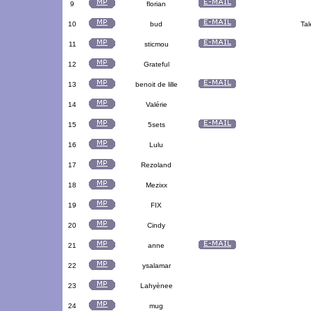
9
florian
10
bud
Tal
11
sticmou
12
Grateful
13
benoit de lille
14
Valérie
15
5sets
16
Lulu
17
Rezoland
18
Mezixx
19
FIX
20
Cindy
21
anne
22
ysalamar
23
Lahyènee
24
mug