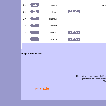
25
christine
gei
26
Ethan
27
ancitrus
28
Stelou
29
tillera
30
bonpa
Page
1
sur
51370
Conception du forum par:
phpBB
| Aquariolo est un forum a
Tra