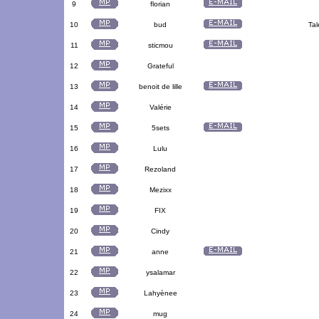
9
florian
10
bud
Tal
11
sticmou
12
Grateful
13
benoit de lille
14
Valérie
15
5sets
16
Lulu
17
Rezoland
18
Mezixx
19
FIX
20
Cindy
21
anne
22
ysalamar
23
Lahyènee
24
mug