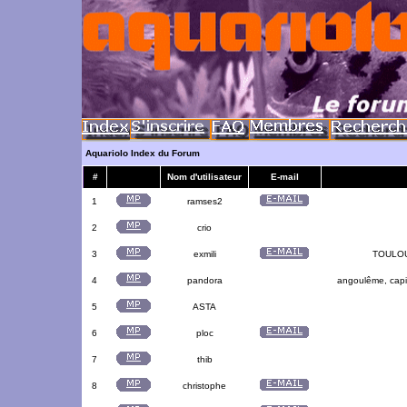
Aquariolo Index du Forum
#
Nom d'utilisateur
E-mail
1
ramses2
2
crio
3
exmili
TOULOUS
4
pandora
angoulême, capit
5
ASTA
6
ploc
7
thib
8
christophe