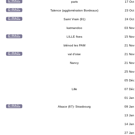
paris
17 Oct
Talence (agglomération Bordeaux)
23 Oct
Saint Vrain (91)
24 Oct
katmandoo
03 Nov
LILLE fives
15 Nov
blénod les PAM
21 Nov
val d'oise
21 Nov
Nancy
21 Nov
25 Nov
05 Déc
Lille
07 Déc
01 Jan
Alsace (67)- Strasbourg
09 Jan
13 Jan
14 Jan
27 Jan