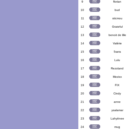
9
florian
10
bud
11
sticmou
12
Grateful
13
benoit de lille
14
Valérie
15
5sets
16
Lulu
17
Rezoland
18
Mezixx
19
FIX
20
Cindy
21
anne
22
ysalamar
23
Lahyènee
24
mug