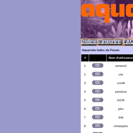
Aquariolo Index du Forum
#
Nom d'utilisateur
1
ramses2
2
crio
3
exmili
4
pandora
5
ASTA
6
ploc
7
thib
8
christophe