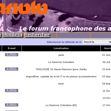
Sélectionner la méthode de tri:
E-mail
Localisation
Inscri
paris
21 Juin
La Garenne Colombes
04 Juil
TOULOUSE 31 Haute-Garonne (pour Joelle)
21 Aoû
angoulême, capitale de la bd !!! et du pineau accessoirement
15 Sep
Isere
18 Sep
11 Oct
13 Oct
La Garenne Colombes (92)
17 Oct