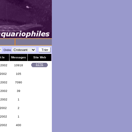
Ordre
t le
Messages
Site Web
 2002
10918
 2002
105
 2002
7090
 2002
39
 2002
1
 2002
2
 2002
1
 2002
400