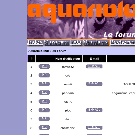
Aquariolo Index du Forum
#
Nom d'utilisateur
E-mail
1
ramses2
2
crio
3
exmili
TOULOUS
4
pandora
angoulême, capit
5
ASTA
6
ploc
7
thib
8
christophe