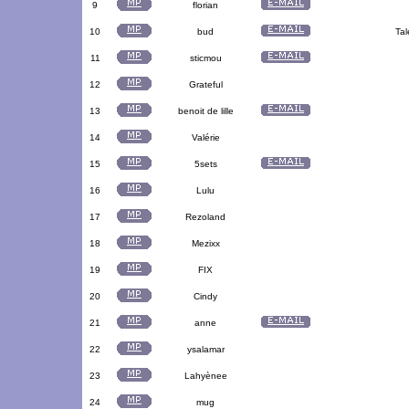
9
florian
10
bud
Tal
11
sticmou
12
Grateful
13
benoit de lille
14
Valérie
15
5sets
16
Lulu
17
Rezoland
18
Mezixx
19
FIX
20
Cindy
21
anne
22
ysalamar
23
Lahyènee
24
mug