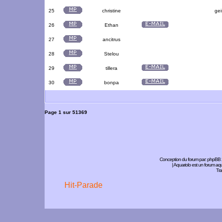
25
christine
gei
26
Ethan
27
ancitrus
28
Stelou
29
tillera
30
bonpa
Page
1
sur
51369
Conception du forum par:
phpBB
| Aquariolo est un forum a
Tra