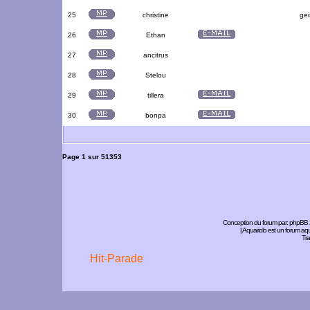
25
christine
gei
26
Ethan
27
ancitrus
28
Stelou
29
tillera
30
bonpa
Page
1
sur
51353
Conception du forum par:
phpBB
| Aquariolo est un forum a
Tra