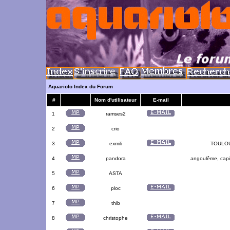
Aquariolo Index du Forum
#
Nom d'utilisateur
E-mail
1
ramses2
2
crio
3
exmili
TOULOUS
4
pandora
angoulême, capit
5
ASTA
6
ploc
7
thib
8
christophe