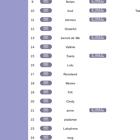
9
florian
10
bud
Tal
11
sticmou
12
Grateful
13
benoit de lille
14
Valérie
15
5sets
16
Lulu
17
Rezoland
18
Mezixx
19
FIX
20
Cindy
21
anne
22
ysalamar
23
Lahyènee
24
mug