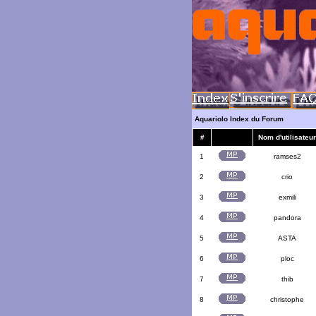
Aquariolo Index du Forum
#
Nom d'utilisateur
1
ramses2
2
crio
3
exmili
4
pandora
5
ASTA
6
ploc
7
thib
8
christophe