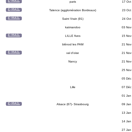
paris
17 Oct
Talence (agglomération Bordeaux)
23 Oct
Saint Vrain (91)
24 Oct
katmandoo
03 Nov
LILLE fives
15 Nov
blénod les PAM
21 Nov
val d'oise
21 Nov
Nancy
21 Nov
25 Nov
05 Déc
Lille
07 Déc
01 Jan
Alsace (67)- Strasbourg
09 Jan
13 Jan
14 Jan
27 Jan