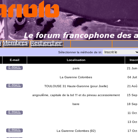
Sélectionner la méthode de tri:
E-mail
Localisation
Inscri
paris
21 Juin
La Garenne Colombes
04 Juil
TOULOUSE 31 Haute-Garonne (pour Joelle)
21 Aoû
angoulême, capitale de la bd !!! et du pineau accessoirement
15 Sep
Isere
18 Sep
11 Oct
13 Oct
La Garenne Colombes (92)
17 Oct