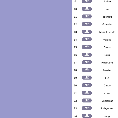
9
florian
10
bud
11
sticmou
12
Grateful
13
benoit de lille
14
Valérie
15
5sets
16
Lulu
17
Rezoland
18
Mezixx
19
FIX
20
Cindy
21
anne
22
ysalamar
23
Lahyènee
24
mug