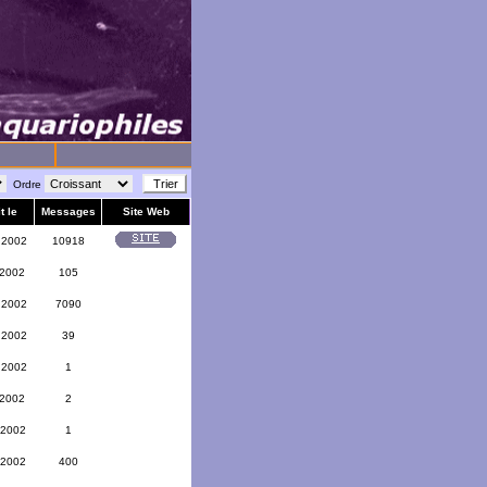
Ordre
t le
Messages
Site Web
 2002
10918
 2002
105
 2002
7090
 2002
39
 2002
1
 2002
2
 2002
1
 2002
400