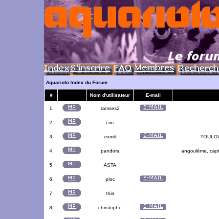
Aquariolo Index du Forum
#
Nom d'utilisateur
E-mail
1
ramses2
2
crio
3
exmili
TOULOUS
4
pandora
angoulême, capit
5
ASTA
6
ploc
7
thib
8
christophe