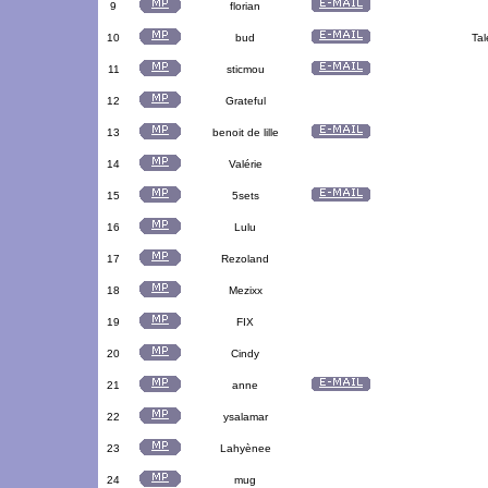
9
florian
10
bud
Tal
11
sticmou
12
Grateful
13
benoit de lille
14
Valérie
15
5sets
16
Lulu
17
Rezoland
18
Mezixx
19
FIX
20
Cindy
21
anne
22
ysalamar
23
Lahyènee
24
mug