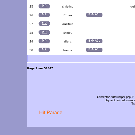
25
christine
gei
26
Ethan
27
ancitrus
28
Stelou
29
tillera
30
bonpa
Page
1
sur
51447
Conception du forum par:
phpBB
| Aquariolo est un forum a
Tra