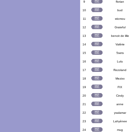
9
florian
10
bud
11
sticmou
12
Grateful
13
benoit de lille
14
Valérie
15
5sets
16
Lulu
17
Rezoland
18
Mezixx
19
FIX
20
Cindy
21
anne
22
ysalamar
23
Lahyènee
24
mug