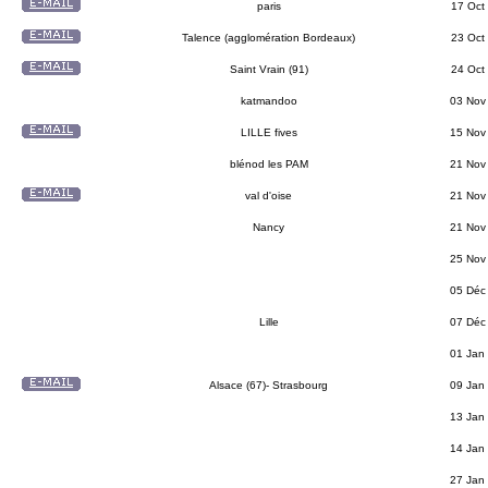
paris
17 Oct
Talence (agglomération Bordeaux)
23 Oct
Saint Vrain (91)
24 Oct
katmandoo
03 Nov
LILLE fives
15 Nov
blénod les PAM
21 Nov
val d'oise
21 Nov
Nancy
21 Nov
25 Nov
05 Déc
Lille
07 Déc
01 Jan
Alsace (67)- Strasbourg
09 Jan
13 Jan
14 Jan
27 Jan