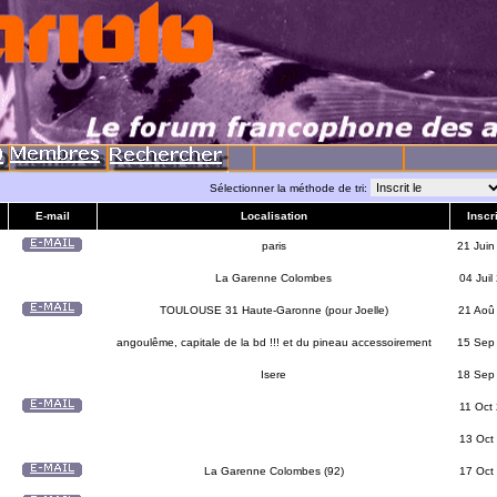
Sélectionner la méthode de tri:
E-mail
Localisation
Inscri
paris
21 Juin
La Garenne Colombes
04 Juil
TOULOUSE 31 Haute-Garonne (pour Joelle)
21 Aoû
angoulême, capitale de la bd !!! et du pineau accessoirement
15 Sep
Isere
18 Sep
11 Oct
13 Oct
La Garenne Colombes (92)
17 Oct