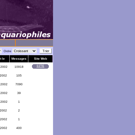
Ordre
t le
Messages
Site Web
 2002
10918
 2002
105
 2002
7090
 2002
39
 2002
1
 2002
2
 2002
1
 2002
400