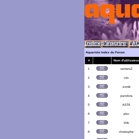
Aquariolo Index du Forum
#
Nom d'utilisateur
1
ramses2
2
crio
3
exmili
4
pandora
5
ASTA
6
ploc
7
thib
8
christophe