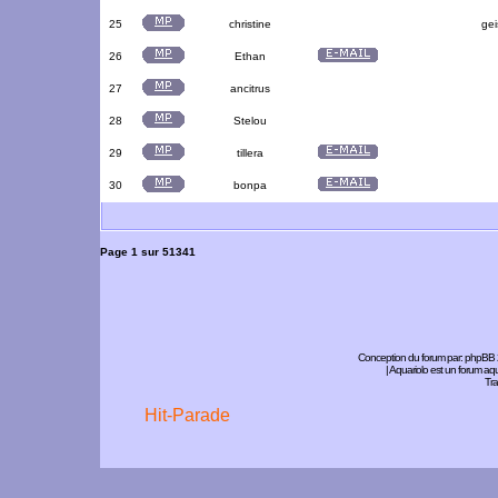
25
christine
gei
26
Ethan
27
ancitrus
28
Stelou
29
tillera
30
bonpa
Page
1
sur
51341
Conception du forum par:
phpBB
| Aquariolo est un forum a
Tra