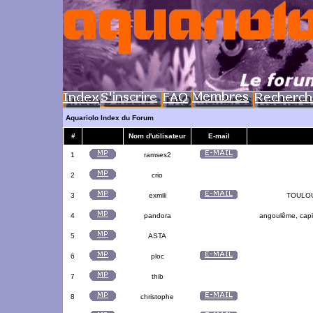
Aquariolo Index du Forum
#
Nom d'utilisateur
E-mail
1
ramses2
2
crio
3
exmili
TOULOUS
4
pandora
angoulême, capit
5
ASTA
6
ploc
7
thib
8
christophe