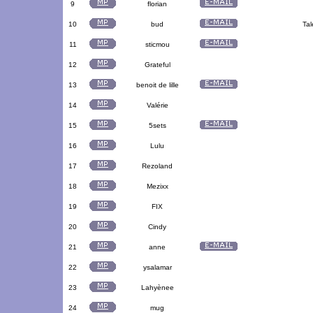
9
florian
10
bud
Tal
11
sticmou
12
Grateful
13
benoit de lille
14
Valérie
15
5sets
16
Lulu
17
Rezoland
18
Mezixx
19
FIX
20
Cindy
21
anne
22
ysalamar
23
Lahyènee
24
mug