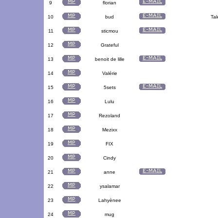
9
florian
10
bud
Tal
11
sticmou
12
Grateful
13
benoit de lille
14
Valérie
15
5sets
16
Lulu
17
Rezoland
18
Mezixx
19
FIX
20
Cindy
21
anne
22
ysalamar
23
Lahyènee
24
mug