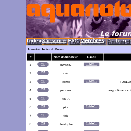
Aquariolo Index du Forum
#
Nom d'utilisateur
E-mail
1
ramses2
2
crio
3
exmili
TOULOUS
4
pandora
angoulême, capit
5
ASTA
6
ploc
7
thib
8
christophe