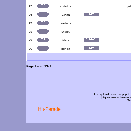
25
christine
gei
26
Ethan
27
ancitrus
28
Stelou
29
tillera
30
bonpa
Page
1
sur
51341
Conception du forum par:
phpBB
| Aquariolo est un forum a
Tra