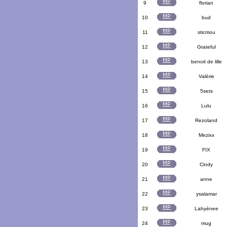
9
florian
10
bud
11
sticmou
12
Grateful
13
benoit de lille
14
Valérie
15
5sets
16
Lulu
17
Rezoland
18
Mezixx
19
FIX
20
Cindy
21
anne
22
ysalamar
23
Lahyènee
24
mug