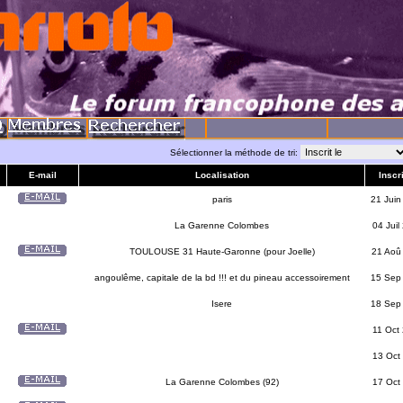
Sélectionner la méthode de tri:
E-mail
Localisation
Inscri
paris
21 Juin
La Garenne Colombes
04 Juil
TOULOUSE 31 Haute-Garonne (pour Joelle)
21 Aoû
angoulême, capitale de la bd !!! et du pineau accessoirement
15 Sep
Isere
18 Sep
11 Oct
13 Oct
La Garenne Colombes (92)
17 Oct