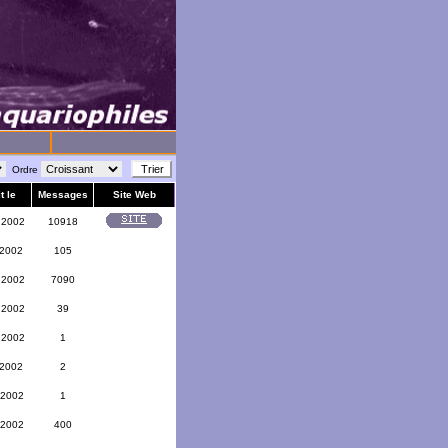
Ordre
t le
Messages
Site Web
 2002
10918
 2002
105
 2002
7090
 2002
39
 2002
1
 2002
2
 2002
1
 2002
400