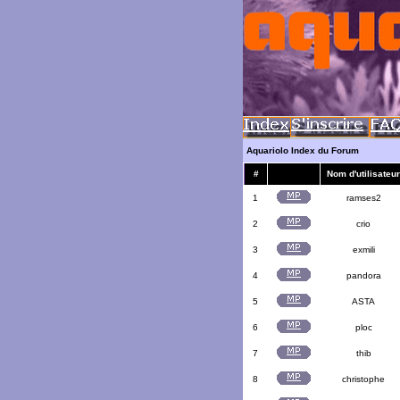
Aquariolo Index du Forum
#
Nom d'utilisateur
1
ramses2
2
crio
3
exmili
4
pandora
5
ASTA
6
ploc
7
thib
8
christophe