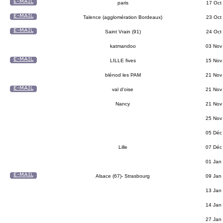
paris
17 Oct
Talence (agglomération Bordeaux)
23 Oct
Saint Vrain (91)
24 Oct
katmandoo
03 Nov
LILLE fives
15 Nov
blénod les PAM
21 Nov
val d'oise
21 Nov
Nancy
21 Nov
25 Nov
05 Déc
Lille
07 Déc
01 Jan
Alsace (67)- Strasbourg
09 Jan
13 Jan
14 Jan
27 Jan