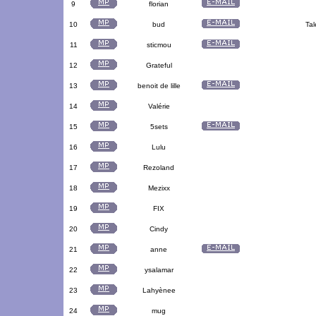
9
florian
10
bud
Tal
11
sticmou
12
Grateful
13
benoit de lille
14
Valérie
15
5sets
16
Lulu
17
Rezoland
18
Mezixx
19
FIX
20
Cindy
21
anne
22
ysalamar
23
Lahyènee
24
mug