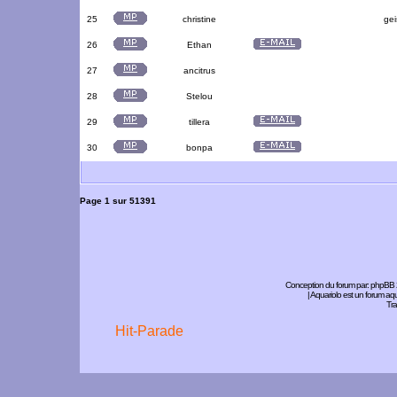
25
christine
gei
26
Ethan
27
ancitrus
28
Stelou
29
tillera
30
bonpa
Page
1
sur
51391
Conception du forum par:
phpBB
| Aquariolo est un forum a
Tra