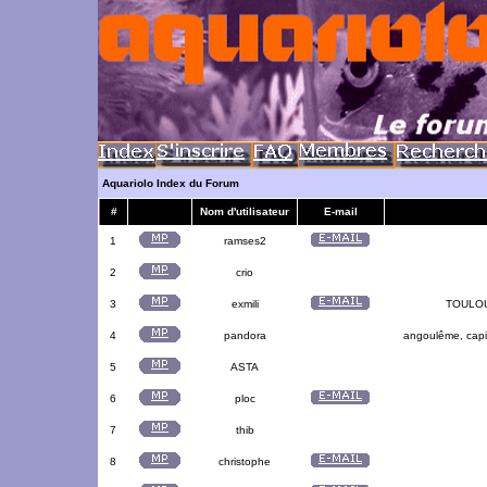
Aquariolo Index du Forum
#
Nom d'utilisateur
E-mail
1
ramses2
2
crio
3
exmili
TOULOUS
4
pandora
angoulême, capit
5
ASTA
6
ploc
7
thib
8
christophe