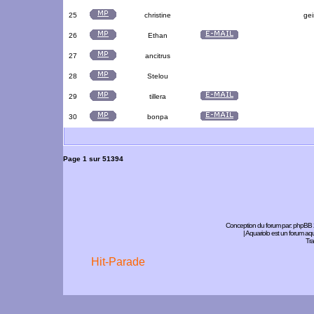
25
christine
gei
26
Ethan
27
ancitrus
28
Stelou
29
tillera
30
bonpa
Page
1
sur
51394
Conception du forum par:
phpBB
| Aquariolo est un forum a
Tra