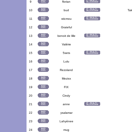
9
florian
10
bud
Tal
11
sticmou
12
Grateful
13
benoit de lille
14
Valérie
15
5sets
16
Lulu
17
Rezoland
18
Mezixx
19
FIX
20
Cindy
21
anne
22
ysalamar
23
Lahyènee
24
mug