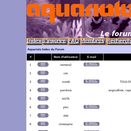
Aquariolo Index du Forum
#
Nom d'utilisateur
E-mail
1
ramses2
2
crio
3
exmili
TOULOUS
4
pandora
angoulême, capit
5
ASTA
6
ploc
7
thib
8
christophe