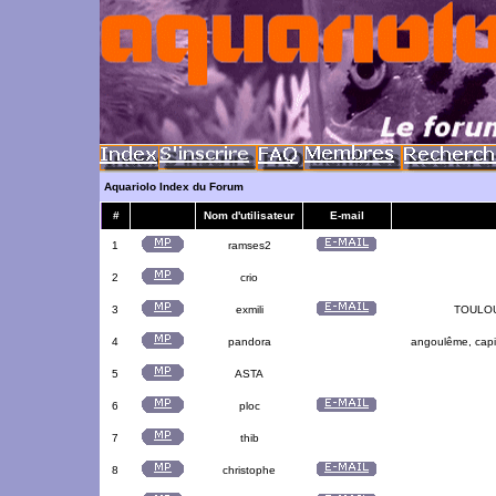
Aquariolo Index du Forum
#
Nom d'utilisateur
E-mail
1
ramses2
2
crio
3
exmili
TOULOUS
4
pandora
angoulême, capit
5
ASTA
6
ploc
7
thib
8
christophe