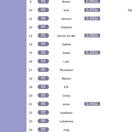
9
florian
10
bud
Tal
11
sticmou
12
Grateful
13
benoit de lille
14
Valérie
15
5sets
16
Lulu
17
Rezoland
18
Mezixx
19
FIX
20
Cindy
21
anne
22
ysalamar
23
Lahyènee
24
mug