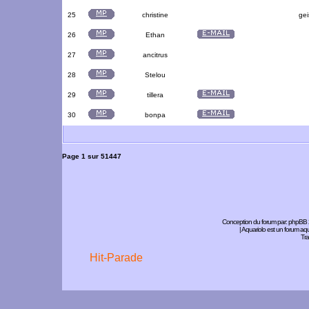
25
christine
gei
26
Ethan
27
ancitrus
28
Stelou
29
tillera
30
bonpa
Page
1
sur
51447
Conception du forum par:
phpBB
| Aquariolo est un forum a
Tra