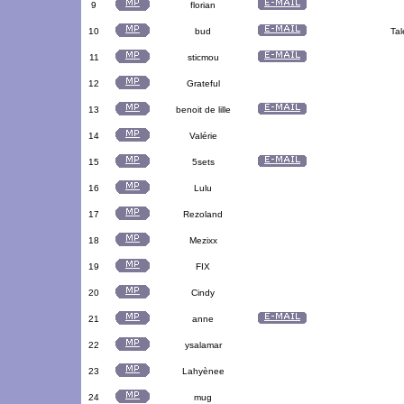
9
florian
10
bud
Tal
11
sticmou
12
Grateful
13
benoit de lille
14
Valérie
15
5sets
16
Lulu
17
Rezoland
18
Mezixx
19
FIX
20
Cindy
21
anne
22
ysalamar
23
Lahyènee
24
mug