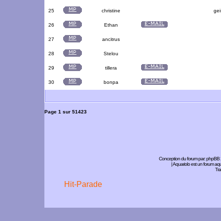
25
christine
gei
26
Ethan
27
ancitrus
28
Stelou
29
tillera
30
bonpa
Page
1
sur
51423
Conception du forum par:
phpBB
| Aquariolo est un forum a
Tra