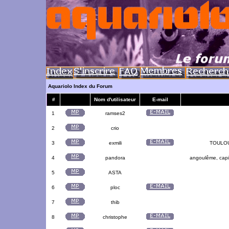
Aquariolo Index du Forum
#
Nom d'utilisateur
E-mail
1
ramses2
2
crio
3
exmili
TOULOUS
4
pandora
angoulême, capit
5
ASTA
6
ploc
7
thib
8
christophe