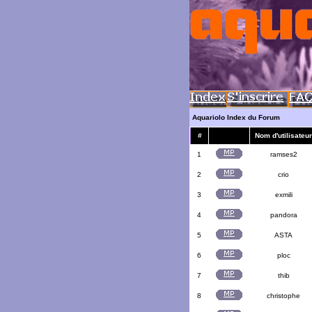
Aquariolo Index du Forum
#
Nom d'utilisateur
1
ramses2
2
crio
3
exmili
4
pandora
5
ASTA
6
ploc
7
thib
8
christophe