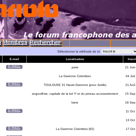
Sélectionner la méthode de tri:
E-mail
Localisation
Inscri
paris
21 Juin
La Garenne Colombes
04 Juil
TOULOUSE 31 Haute-Garonne (pour Joelle)
21 Aoû
angoulême, capitale de la bd !!! et du pineau accessoirement
15 Sep
Isere
18 Sep
11 Oct
13 Oct
La Garenne Colombes (92)
17 Oct