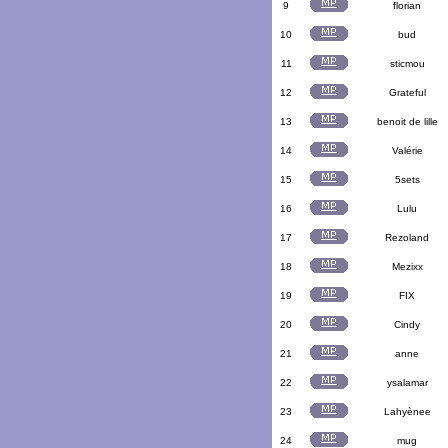
9
florian
10
bud
11
sticmou
12
Grateful
13
benoit de lille
14
Valérie
15
5sets
16
Lulu
17
Rezoland
18
Mezixx
19
FIX
20
Cindy
21
anne
22
ysalamar
23
Lahyènee
24
mug