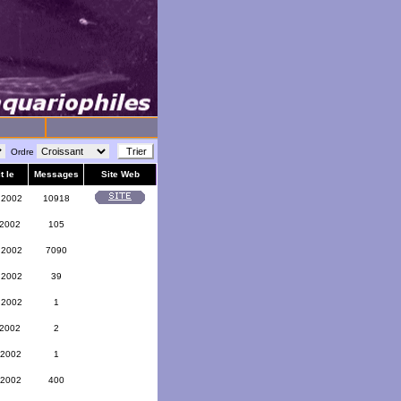
Ordre
t le
Messages
Site Web
 2002
10918
 2002
105
 2002
7090
 2002
39
 2002
1
 2002
2
 2002
1
 2002
400