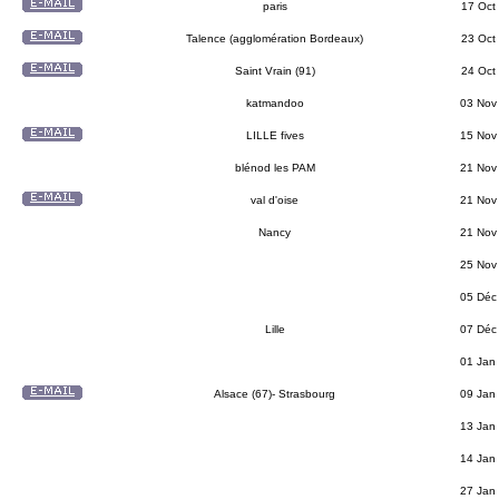
paris
17 Oct
Talence (agglomération Bordeaux)
23 Oct
Saint Vrain (91)
24 Oct
katmandoo
03 Nov
LILLE fives
15 Nov
blénod les PAM
21 Nov
val d'oise
21 Nov
Nancy
21 Nov
25 Nov
05 Déc
Lille
07 Déc
01 Jan
Alsace (67)- Strasbourg
09 Jan
13 Jan
14 Jan
27 Jan