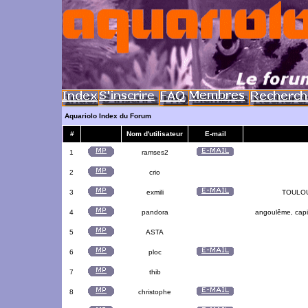
Aquariolo Index du Forum
#
Nom d'utilisateur
E-mail
1
ramses2
2
crio
3
exmili
TOULOUS
4
pandora
angoulême, capit
5
ASTA
6
ploc
7
thib
8
christophe