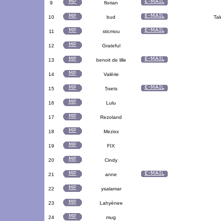
9
florian
10
bud
Tal
11
sticmou
12
Grateful
13
benoit de lille
14
Valérie
15
5sets
16
Lulu
17
Rezoland
18
Mezixx
19
FIX
20
Cindy
21
anne
22
ysalamar
23
Lahyènee
24
mug