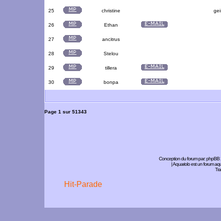
25
christine
gei
26
Ethan
27
ancitrus
28
Stelou
29
tillera
30
bonpa
Page
1
sur
51343
Conception du forum par:
phpBB
| Aquariolo est un forum a
Tra