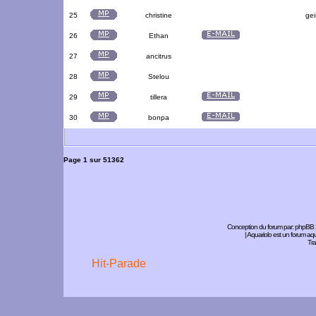
25
christine
gei
26
Ethan
27
ancitrus
28
Stelou
29
tillera
30
bonpa
Page
1
sur
51362
Conception du forum par:
phpBB
| Aquariolo est un forum a
Tra