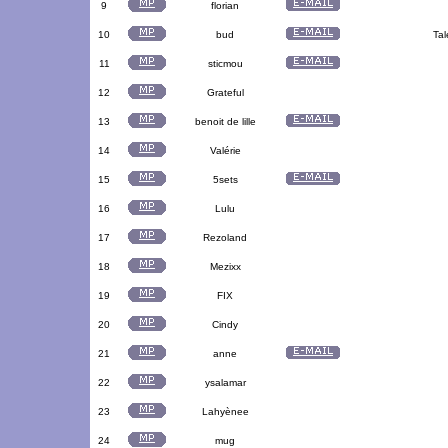
9
florian
10
bud
Tal
11
sticmou
12
Grateful
13
benoit de lille
14
Valérie
15
5sets
16
Lulu
17
Rezoland
18
Mezixx
19
FIX
20
Cindy
21
anne
22
ysalamar
23
Lahyènee
24
mug