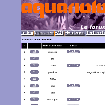
Aquariolo Index du Forum
#
Nom d'utilisateur
E-mail
1
ramses2
2
crio
3
exmili
TOULOUS
4
pandora
angoulême, capit
5
ASTA
6
ploc
7
thib
8
christophe