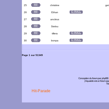
25
christine
gei
26
Ethan
27
ancitrus
28
Stelou
29
tillera
30
bonpa
Page
1
sur
51349
Conception du forum par:
phpBB
| Aquariolo est un forum a
Tra