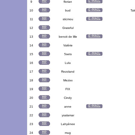
9
florian
10
bud
Tal
11
sticmou
12
Grateful
13
benoit de lille
14
Valérie
15
5sets
16
Lulu
17
Rezoland
18
Mezixx
19
FIX
20
Cindy
21
anne
22
ysalamar
23
Lahyènee
24
mug