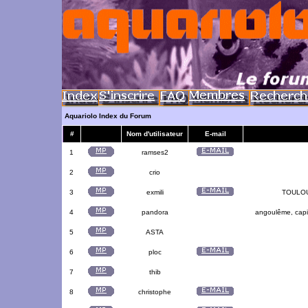
Aquariolo Index du Forum
#
Nom d'utilisateur
E-mail
1
ramses2
2
crio
3
exmili
TOULOUS
4
pandora
angoulême, capit
5
ASTA
6
ploc
7
thib
8
christophe