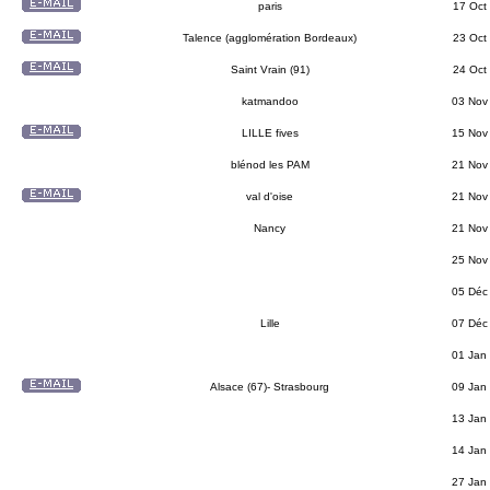
paris
17 Oct
Talence (agglomération Bordeaux)
23 Oct
Saint Vrain (91)
24 Oct
katmandoo
03 Nov
LILLE fives
15 Nov
blénod les PAM
21 Nov
val d'oise
21 Nov
Nancy
21 Nov
25 Nov
05 Déc
Lille
07 Déc
01 Jan
Alsace (67)- Strasbourg
09 Jan
13 Jan
14 Jan
27 Jan