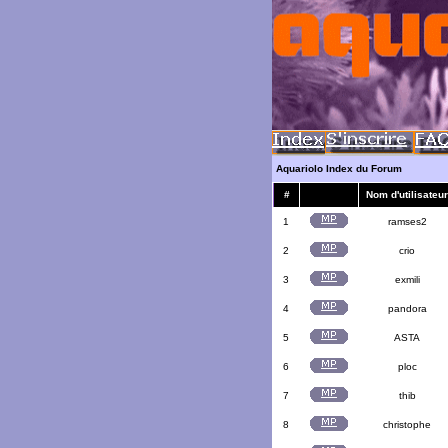
Aquariolo Index du Forum
#
Nom d'utilisateur
1
ramses2
2
crio
3
exmili
4
pandora
5
ASTA
6
ploc
7
thib
8
christophe