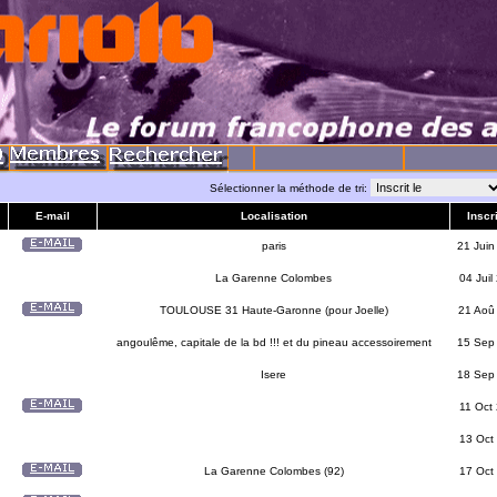
Sélectionner la méthode de tri:
E-mail
Localisation
Inscri
paris
21 Juin
La Garenne Colombes
04 Juil
TOULOUSE 31 Haute-Garonne (pour Joelle)
21 Aoû
angoulême, capitale de la bd !!! et du pineau accessoirement
15 Sep
Isere
18 Sep
11 Oct
13 Oct
La Garenne Colombes (92)
17 Oct