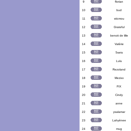
9
florian
10
bud
11
sticmou
12
Grateful
13
benoit de lille
14
Valérie
15
5sets
16
Lulu
17
Rezoland
18
Mezixx
19
FIX
20
Cindy
21
anne
22
ysalamar
23
Lahyènee
24
mug