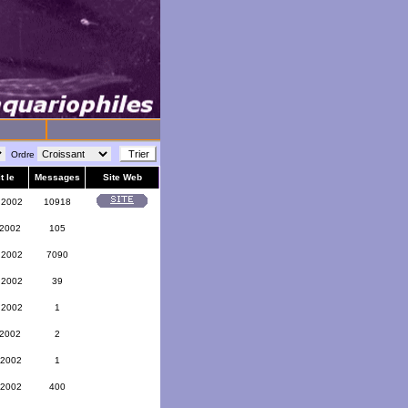
Ordre
t le
Messages
Site Web
 2002
10918
 2002
105
 2002
7090
 2002
39
 2002
1
 2002
2
 2002
1
 2002
400