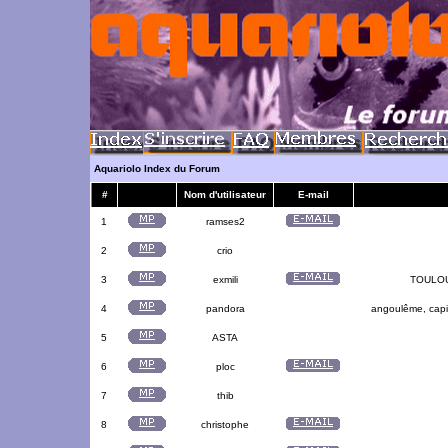
Aquariolo Index du Forum
#
Nom d'utilisateur
E-mail
1
ramses2
2
crio
3
exmili
TOULOUS
4
pandora
angoulême, capit
5
ASTA
6
ploc
7
thib
8
christophe