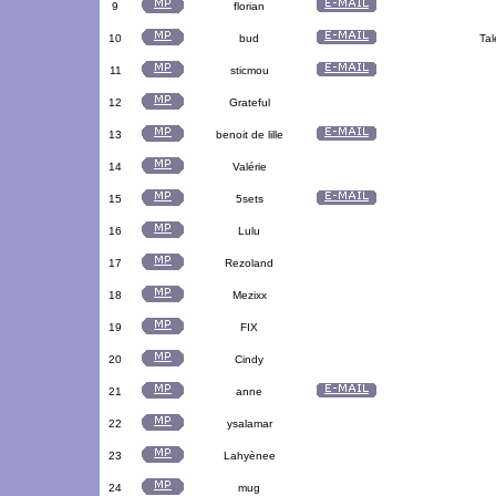
9
florian
10
bud
Tal
11
sticmou
12
Grateful
13
benoit de lille
14
Valérie
15
5sets
16
Lulu
17
Rezoland
18
Mezixx
19
FIX
20
Cindy
21
anne
22
ysalamar
23
Lahyènee
24
mug