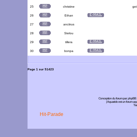
25
christine
gei
26
Ethan
27
ancitrus
28
Stelou
29
tillera
30
bonpa
Page
1
sur
51423
Conception du forum par:
phpBB
| Aquariolo est un forum a
Tra