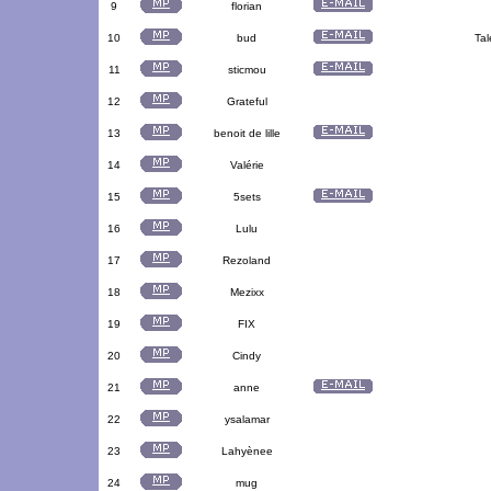
9
florian
10
bud
Tal
11
sticmou
12
Grateful
13
benoit de lille
14
Valérie
15
5sets
16
Lulu
17
Rezoland
18
Mezixx
19
FIX
20
Cindy
21
anne
22
ysalamar
23
Lahyènee
24
mug