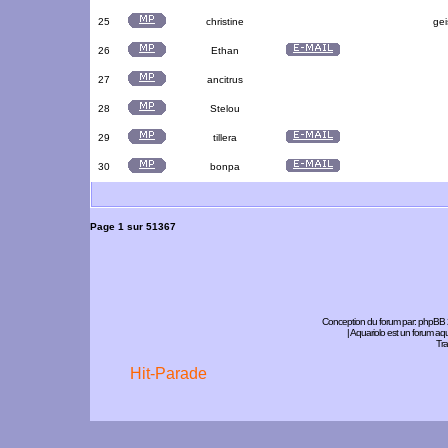
25
christine
gei
26
Ethan
27
ancitrus
28
Stelou
29
tillera
30
bonpa
Page
1
sur
51367
Conception du forum par:
phpBB
| Aquariolo est un forum a
Tra