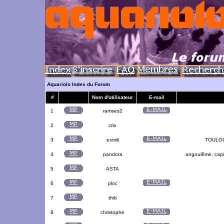
Aquariolo Index du Forum
#
Nom d'utilisateur
E-mail
1
ramses2
2
crio
3
exmili
TOULOUS
4
pandora
angoulême, capit
5
ASTA
6
ploc
7
thib
8
christophe