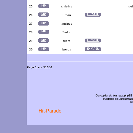
25
christine
gei
26
Ethan
27
ancitrus
28
Stelou
29
tillera
30
bonpa
Page
1
sur
51356
Conception du forum par:
phpBB
| Aquariolo est un forum a
Tra