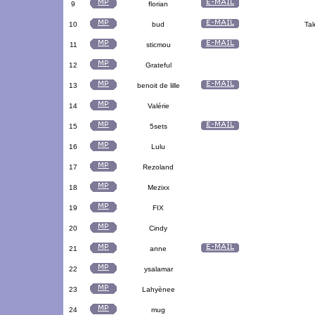
9
florian
10
bud
Tal
11
sticmou
12
Grateful
13
benoit de lille
14
Valérie
15
5sets
16
Lulu
17
Rezoland
18
Mezixx
19
FIX
20
Cindy
21
anne
22
ysalamar
23
Lahyènee
24
mug