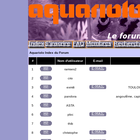
Aquariolo Index du Forum
#
Nom d'utilisateur
E-mail
1
ramses2
2
crio
3
exmili
TOULOUS
4
pandora
angoulême, capit
5
ASTA
6
ploc
7
thib
8
christophe