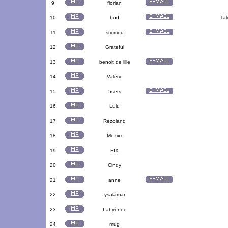
9
florian
10
bud
Tal
11
sticmou
12
Grateful
13
benoit de lille
14
Valérie
15
5sets
16
Lulu
17
Rezoland
18
Mezixx
19
FIX
20
Cindy
21
anne
22
ysalamar
23
Lahyènee
24
mug