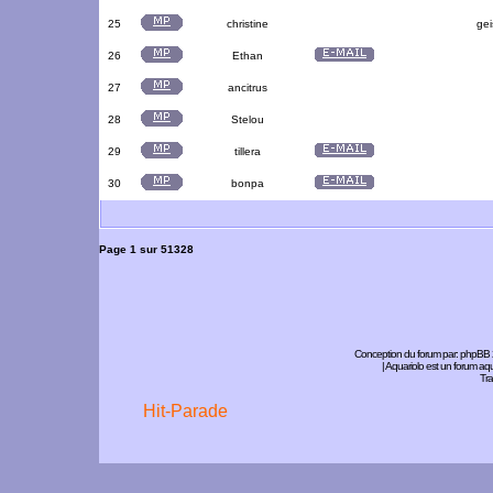
25
christine
gei
26
Ethan
27
ancitrus
28
Stelou
29
tillera
30
bonpa
Page
1
sur
51328
Conception du forum par:
phpBB
| Aquariolo est un forum a
Tra