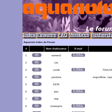
Aquariolo Index du Forum
#
Nom d'utilisateur
E-mail
1
ramses2
2
crio
3
exmili
TOULOUS
4
pandora
angoulême, capit
5
ASTA
6
ploc
7
thib
8
christophe