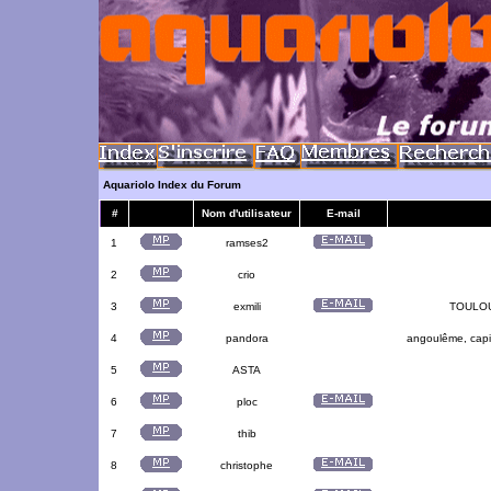
Aquariolo Index du Forum
#
Nom d'utilisateur
E-mail
1
ramses2
2
crio
3
exmili
TOULOUS
4
pandora
angoulême, capit
5
ASTA
6
ploc
7
thib
8
christophe