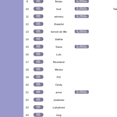
9
florian
10
bud
Tal
11
sticmou
12
Grateful
13
benoit de lille
14
Valérie
15
5sets
16
Lulu
17
Rezoland
18
Mezixx
19
FIX
20
Cindy
21
anne
22
ysalamar
23
Lahyènee
24
mug