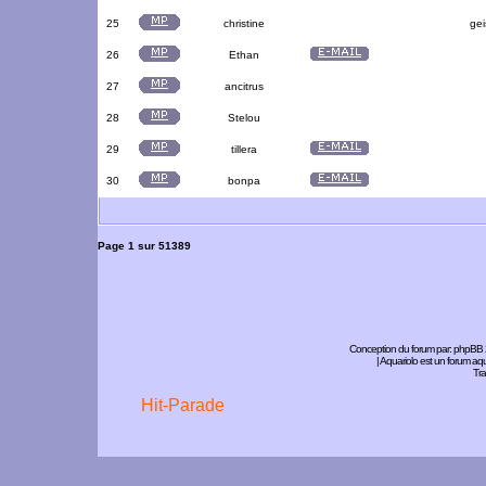
25
christine
gei
26
Ethan
27
ancitrus
28
Stelou
29
tillera
30
bonpa
Page
1
sur
51389
Conception du forum par:
phpBB
| Aquariolo est un forum a
Tra