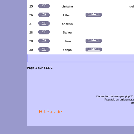
25
christine
gei
26
Ethan
27
ancitrus
28
Stelou
29
tillera
30
bonpa
Page
1
sur
51372
Conception du forum par:
phpBB
| Aquariolo est un forum a
Tra