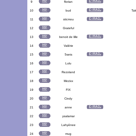
9
florian
10
bud
Tal
11
sticmou
12
Grateful
13
benoit de lille
14
Valérie
15
5sets
16
Lulu
17
Rezoland
18
Mezixx
19
FIX
20
Cindy
21
anne
22
ysalamar
23
Lahyènee
24
mug