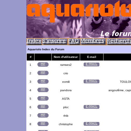
Aquariolo Index du Forum
#
Nom d'utilisateur
E-mail
1
ramses2
2
crio
3
exmili
TOULOUS
4
pandora
angoulême, capit
5
ASTA
6
ploc
7
thib
8
christophe