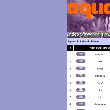
Aquariolo Index du Forum
#
Nom d'utilisateur
1
ramses2
2
crio
3
exmili
4
pandora
5
ASTA
6
ploc
7
thib
8
christophe