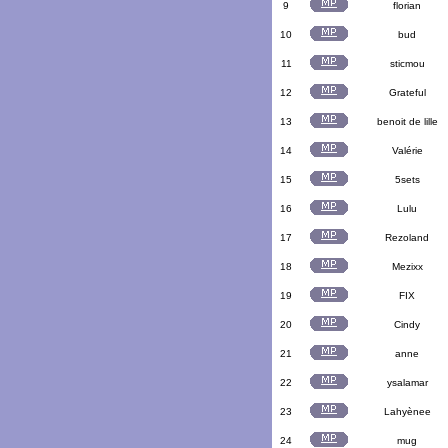
9
florian
10
bud
11
sticmou
12
Grateful
13
benoit de lille
14
Valérie
15
5sets
16
Lulu
17
Rezoland
18
Mezixx
19
FIX
20
Cindy
21
anne
22
ysalamar
23
Lahyènee
24
mug