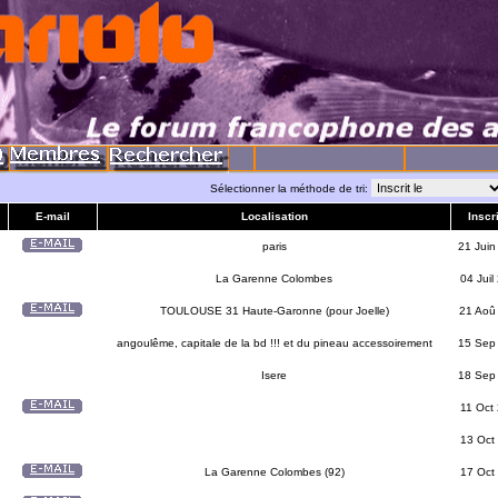
Sélectionner la méthode de tri:
E-mail
Localisation
Inscri
paris
21 Juin
La Garenne Colombes
04 Juil
TOULOUSE 31 Haute-Garonne (pour Joelle)
21 Aoû
angoulême, capitale de la bd !!! et du pineau accessoirement
15 Sep
Isere
18 Sep
11 Oct
13 Oct
La Garenne Colombes (92)
17 Oct