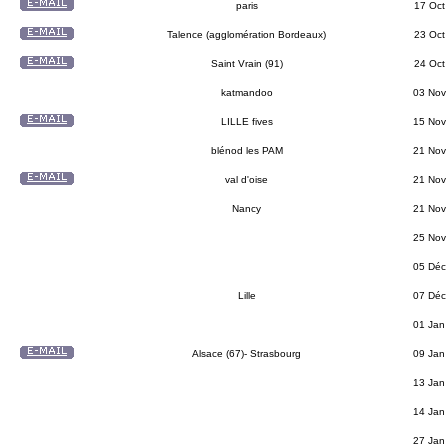
paris
17 Oct
Talence (agglomération Bordeaux)
23 Oct
Saint Vrain (91)
24 Oct
katmandoo
03 Nov
LILLE fives
15 Nov
blénod les PAM
21 Nov
val d'oise
21 Nov
Nancy
21 Nov
25 Nov
05 Déc
Lille
07 Déc
01 Jan
Alsace (67)- Strasbourg
09 Jan
13 Jan
14 Jan
27 Jan