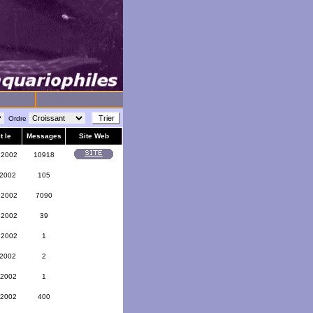
Ordre
t le
Messages
Site Web
 2002
10918
 2002
105
 2002
7090
 2002
39
 2002
1
 2002
2
 2002
1
 2002
400