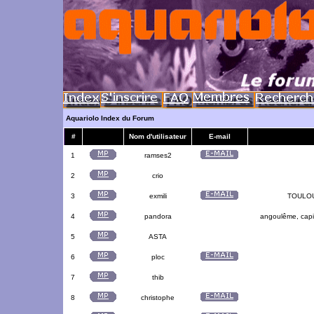
Aquariolo Index du Forum
#
Nom d'utilisateur
E-mail
1
ramses2
2
crio
3
exmili
TOULOUS
4
pandora
angoulême, capit
5
ASTA
6
ploc
7
thib
8
christophe