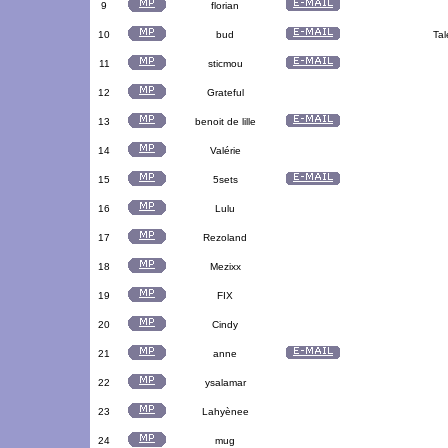
9
florian
10
bud
Tal
11
sticmou
12
Grateful
13
benoit de lille
14
Valérie
15
5sets
16
Lulu
17
Rezoland
18
Mezixx
19
FIX
20
Cindy
21
anne
22
ysalamar
23
Lahyènee
24
mug