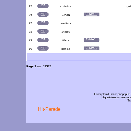
25
christine
gei
26
Ethan
27
ancitrus
28
Stelou
29
tillera
30
bonpa
Page
1
sur
51373
Conception du forum par:
phpBB
| Aquariolo est un forum a
Tra